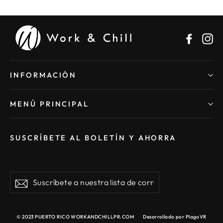
Faceb
In
INFORMACIÓN
MENÚ PRINCIPAL
SUSCRÍBETE AL BOLETÍN Y AHORRA
Suscríbete
Suscribir
a
nuestra
lista
© 2023 PUERTO RICO WORKANDCHILLPR.COM
Desarrollado por
PlagoVR
de