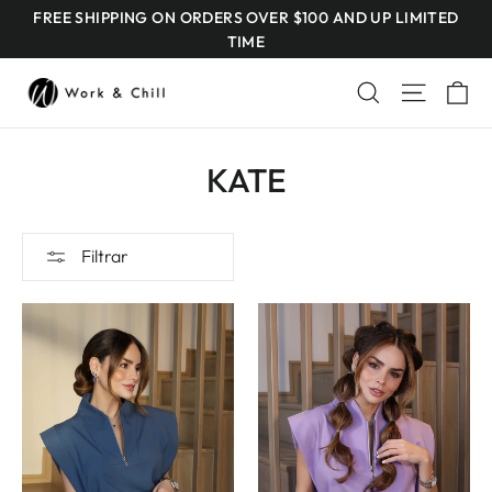
Ir
FREE SHIPPING ON ORDERS OVER $100 AND UP LIMITED
TIME
directamente
al
Ca
Buscar
Navegac
contenido
KATE
Filtrar