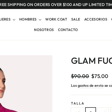
REE SHIPPING ON ORDERS OVER $100 AND UP LIMITED TI
JERES
HOMBRES
WORK COAT
SALE
ACCESORIOS
NOSOTROS
CONTACTO
GLAM FU
Precio
$90.00
Precio
$75.00
habitual
de
Los
gastos de envío
se ca
oferta
TALLA