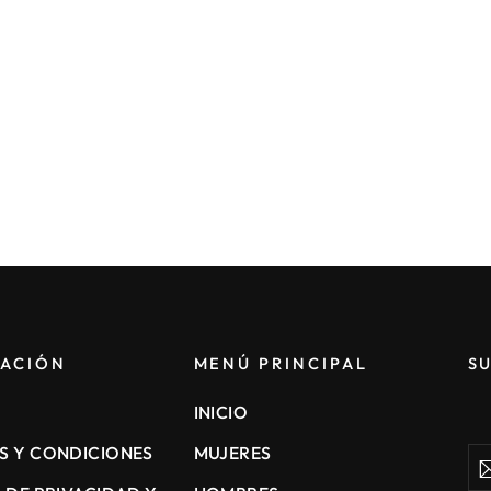
ACIÓN
MENÚ PRINCIPAL
S
INICIO
S Y CONDICIONES
MUJERES
Sus
a