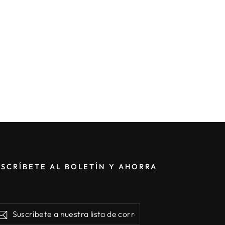
USCRÍBETE AL BOLETÍN Y AHORRA
críbete
Suscribir