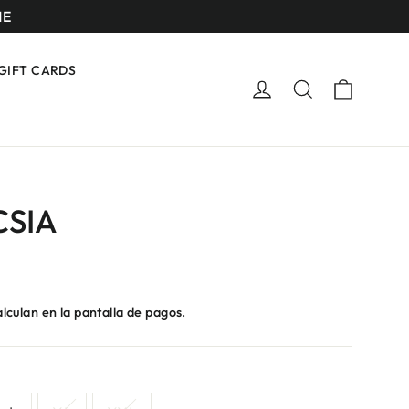
ME
GIFT CARDS
Carrito
Ingresar
Buscar
CSIA
lculan en la pantalla de pagos.