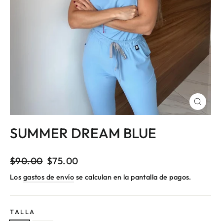
Cerrar
(esc)
SUMMER DREAM BLUE
Precio
$90.00
Precio
$75.00
habitual
de
Los
gastos de envío
se calculan en la pantalla de pagos.
oferta
TALLA