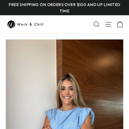
Ir
FREE SHIPPING ON ORDERS OVER $100 AND UP LIMITED
TIME
directamente
al
Ca
Buscar
Navegac
contenido